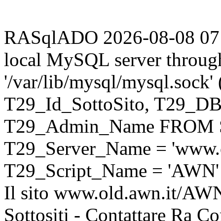
RASqlADO 2026-08-08 07:32
local MySQL server throug
'/var/lib/mysql/mysql.sock
T29_Id_SottoSito, T29_D
T29_Admin_Name FROM S
T29_Server_Name = 'www.o
T29_Script_Name = 'AWN'
Il sito www.old.awn.it/AWN 
Sottositi - Contattare Ra C