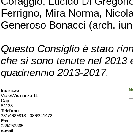
Coraggio, Lucido Di Gregorio
Ferrigno, Mira Norma, Nicola
Generoso Bonacci (arch. iuni
Questo Consiglio è stato rinn
che si sono tenute nel 2013 e 
quadriennio 2013-2017.
Ne
Indirizzo
Via G.Vicinanza 11
Cap
84123
Telefono
331/4989813 - 089/241472
Fax
089/252865
e-mail