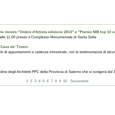
one mostre "Ombre d'Artista edizione 2013" e "Premio NIB top 10 u
 alle 11.00 presso il Complesso Monumentale di Santa Sofia
Cava de' Tirreni
 di appuntamenti a cadenza trimestrale, con le testimonianze di alcuni 
Ordine degli Architetti PPC della Provincia di Salerno che si svolgerà d
1
2
3
4
5
6
7
8
9
10
Successive