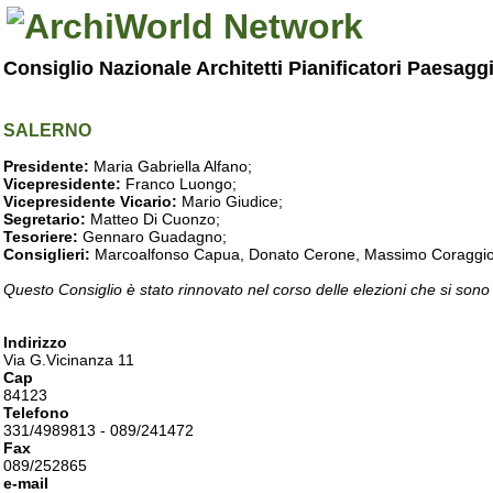
Consiglio Nazionale Architetti Pianificatori Paesagg
SALERNO
Presidente:
Maria Gabriella Alfano;
Vicepresidente:
Franco Luongo;
Vicepresidente Vicario:
Mario Giudice;
Segretario:
Matteo Di Cuonzo;
Tesoriere:
Gennaro Guadagno;
Consiglieri:
Marcoalfonso Capua, Donato Cerone, Massimo Coraggio, Lu
Questo Consiglio è stato rinnovato nel corso delle elezioni che si sono
Indirizzo
Via G.Vicinanza 11
Cap
84123
Telefono
331/4989813 - 089/241472
Fax
089/252865
e-mail