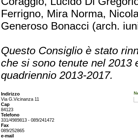
Coraggio, Lucido Di Gregorio
Ferrigno, Mira Norma, Nicola
Generoso Bonacci (arch. iuni
Questo Consiglio è stato rinn
che si sono tenute nel 2013 e 
quadriennio 2013-2017.
Ne
Indirizzo
Via G.Vicinanza 11
Cap
84123
Telefono
331/4989813 - 089/241472
Fax
089/252865
e-mail