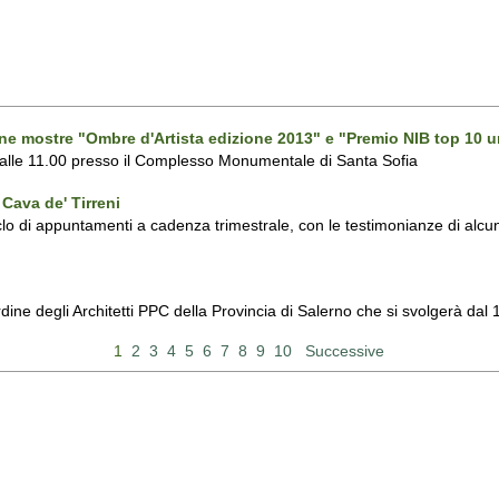
one mostre "Ombre d'Artista edizione 2013" e "Premio NIB top 10 u
 alle 11.00 presso il Complesso Monumentale di Santa Sofia
Cava de' Tirreni
 di appuntamenti a cadenza trimestrale, con le testimonianze di alcuni 
Ordine degli Architetti PPC della Provincia di Salerno che si svolgerà d
1
2
3
4
5
6
7
8
9
10
Successive