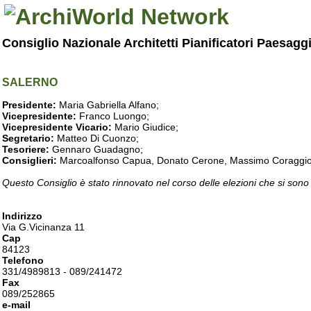
Consiglio Nazionale Architetti Pianificatori Paesagg
SALERNO
Presidente:
Maria Gabriella Alfano;
Vicepresidente:
Franco Luongo;
Vicepresidente Vicario:
Mario Giudice;
Segretario:
Matteo Di Cuonzo;
Tesoriere:
Gennaro Guadagno;
Consiglieri:
Marcoalfonso Capua, Donato Cerone, Massimo Coraggio, Lu
Questo Consiglio è stato rinnovato nel corso delle elezioni che si sono
Indirizzo
Via G.Vicinanza 11
Cap
84123
Telefono
331/4989813 - 089/241472
Fax
089/252865
e-mail