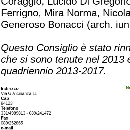
Coraggio, Lucido Di Gregorio
Ferrigno, Mira Norma, Nicola
Generoso Bonacci (arch. iuni
Questo Consiglio è stato rinn
che si sono tenute nel 2013 e 
quadriennio 2013-2017.
Ne
Indirizzo
Via G.Vicinanza 11
Cap
84123
Telefono
331/4989813 - 089/241472
Fax
089/252865
e-mail