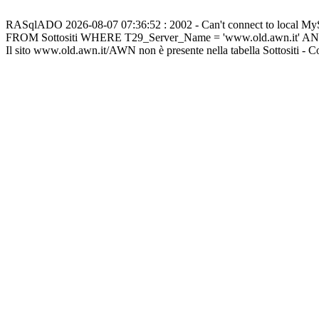
RASqlADO 2026-08-07 07:36:52 : 2002 - Can't connect to local M
FROM Sottositi WHERE T29_Server_Name = 'www.old.awn.it' A
Il sito www.old.awn.it/AWN non è presente nella tabella Sottositi - 