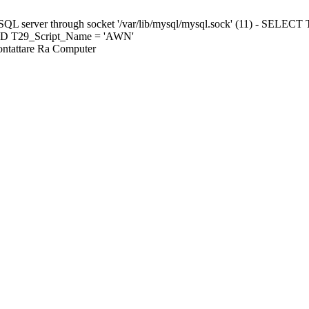
ySQL server through socket '/var/lib/mysql/mysql.sock' (11) - S
ND T29_Script_Name = 'AWN'
Contattare Ra Computer