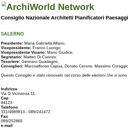
Consiglio Nazionale Architetti Pianificatori Paesagg
SALERNO
Presidente:
Maria Gabriella Alfano;
Vicepresidente:
Franco Luongo;
Vicepresidente Vicario:
Mario Giudice;
Segretario:
Matteo Di Cuonzo;
Tesoriere:
Gennaro Guadagno;
Consiglieri:
Marcoalfonso Capua, Donato Cerone, Massimo Coraggio, Lu
Questo Consiglio è stato rinnovato nel corso delle elezioni che si sono
Indirizzo
Via G.Vicinanza 11
Cap
84123
Telefono
331/4989813 - 089/241472
Fax
089/252865
e-mail