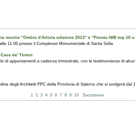
one mostre "Ombre d'Artista edizione 2013" e "Premio NIB top 10 u
 alle 11.00 presso il Complesso Monumentale di Santa Sofia
Cava de' Tirreni
 di appuntamenti a cadenza trimestrale, con le testimonianze di alcuni 
Ordine degli Architetti PPC della Provincia di Salerno che si svolgerà d
1
2
3
4
5
6
7
8
9
10
Successive