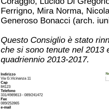
Coraggio, Lucido Di Gregorio
Ferrigno, Mira Norma, Nicola
Generoso Bonacci (arch. iuni
Questo Consiglio è stato rinn
che si sono tenute nel 2013 e 
quadriennio 2013-2017.
Ne
Indirizzo
Via G.Vicinanza 11
Cap
84123
Telefono
331/4989813 - 089/241472
Fax
089/252865
e-mail