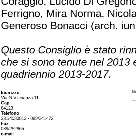
Coraggio, Lucido Di Gregorio
Ferrigno, Mira Norma, Nicola
Generoso Bonacci (arch. iuni
Questo Consiglio è stato rinn
che si sono tenute nel 2013 e 
quadriennio 2013-2017.
Ne
Indirizzo
Via G.Vicinanza 11
Cap
84123
Telefono
331/4989813 - 089/241472
Fax
089/252865
e-mail