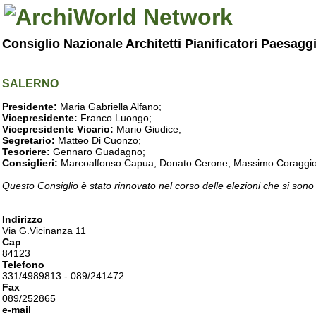
Consiglio Nazionale Architetti Pianificatori Paesagg
SALERNO
Presidente:
Maria Gabriella Alfano;
Vicepresidente:
Franco Luongo;
Vicepresidente Vicario:
Mario Giudice;
Segretario:
Matteo Di Cuonzo;
Tesoriere:
Gennaro Guadagno;
Consiglieri:
Marcoalfonso Capua, Donato Cerone, Massimo Coraggio, Lu
Questo Consiglio è stato rinnovato nel corso delle elezioni che si sono
Indirizzo
Via G.Vicinanza 11
Cap
84123
Telefono
331/4989813 - 089/241472
Fax
089/252865
e-mail