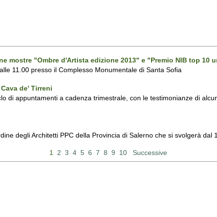
one mostre "Ombre d'Artista edizione 2013" e "Premio NIB top 10 u
 alle 11.00 presso il Complesso Monumentale di Santa Sofia
Cava de' Tirreni
 di appuntamenti a cadenza trimestrale, con le testimonianze di alcuni 
Ordine degli Architetti PPC della Provincia di Salerno che si svolgerà d
1
2
3
4
5
6
7
8
9
10
Successive