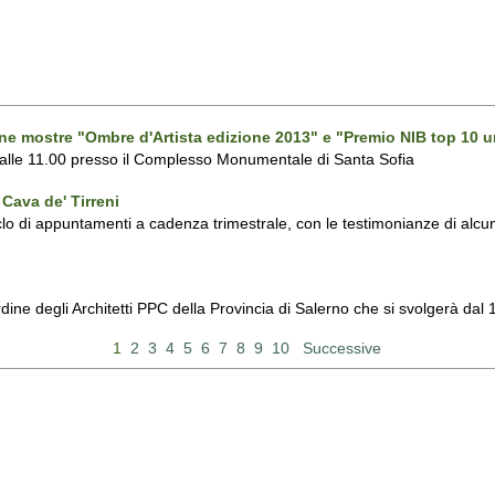
one mostre "Ombre d'Artista edizione 2013" e "Premio NIB top 10 u
 alle 11.00 presso il Complesso Monumentale di Santa Sofia
Cava de' Tirreni
 di appuntamenti a cadenza trimestrale, con le testimonianze di alcuni 
Ordine degli Architetti PPC della Provincia di Salerno che si svolgerà d
1
2
3
4
5
6
7
8
9
10
Successive