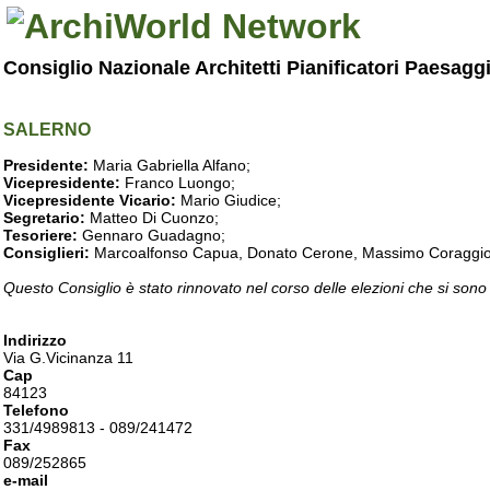
Consiglio Nazionale Architetti Pianificatori Paesagg
SALERNO
Presidente:
Maria Gabriella Alfano;
Vicepresidente:
Franco Luongo;
Vicepresidente Vicario:
Mario Giudice;
Segretario:
Matteo Di Cuonzo;
Tesoriere:
Gennaro Guadagno;
Consiglieri:
Marcoalfonso Capua, Donato Cerone, Massimo Coraggio, Lu
Questo Consiglio è stato rinnovato nel corso delle elezioni che si sono
Indirizzo
Via G.Vicinanza 11
Cap
84123
Telefono
331/4989813 - 089/241472
Fax
089/252865
e-mail