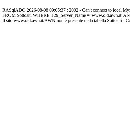
RASqlADO 2026-08-08 09:05:37 : 2002 - Can't connect to local M
FROM Sottositi WHERE T29_Server_Name = 'www.old.awn.it' A
Il sito www.old.awn.it/AWN non è presente nella tabella Sottositi - 