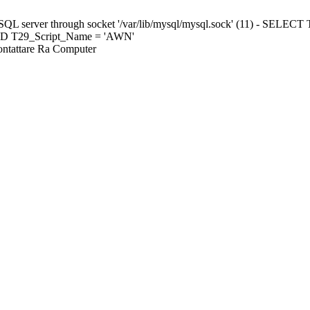
ySQL server through socket '/var/lib/mysql/mysql.sock' (11) - S
ND T29_Script_Name = 'AWN'
Contattare Ra Computer