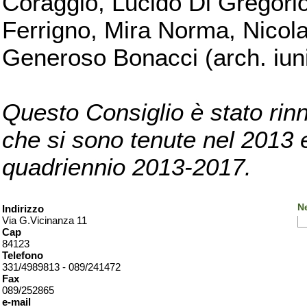
Coraggio, Lucido Di Gregorio
Ferrigno, Mira Norma, Nicola
Generoso Bonacci (arch. iuni
Questo Consiglio è stato rinn
che si sono tenute nel 2013 e 
quadriennio 2013-2017.
Ne
Indirizzo
Via G.Vicinanza 11
Cap
84123
Telefono
331/4989813 - 089/241472
Fax
089/252865
e-mail