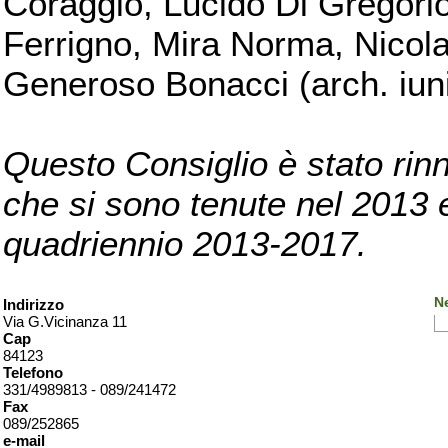
Coraggio, Lucido Di Gregorio
Ferrigno, Mira Norma, Nicola
Generoso Bonacci (arch. iuni
Questo Consiglio è stato rinn
che si sono tenute nel 2013 e 
quadriennio 2013-2017.
Ne
Indirizzo
Via G.Vicinanza 11
Cap
84123
Telefono
331/4989813 - 089/241472
Fax
089/252865
e-mail