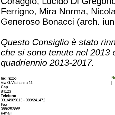
Coraggio, Lucido Di Gregorio
Ferrigno, Mira Norma, Nicola
Generoso Bonacci (arch. iuni
Questo Consiglio è stato rinn
che si sono tenute nel 2013 e 
quadriennio 2013-2017.
Ne
Indirizzo
Via G.Vicinanza 11
Cap
84123
Telefono
331/4989813 - 089/241472
Fax
089/252865
e-mail