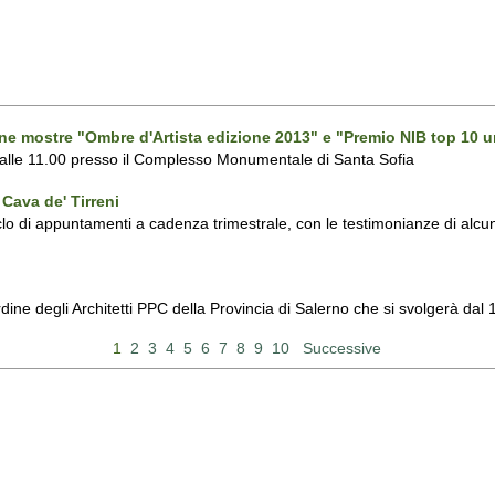
one mostre "Ombre d'Artista edizione 2013" e "Premio NIB top 10 u
 alle 11.00 presso il Complesso Monumentale di Santa Sofia
Cava de' Tirreni
 di appuntamenti a cadenza trimestrale, con le testimonianze di alcuni 
Ordine degli Architetti PPC della Provincia di Salerno che si svolgerà d
1
2
3
4
5
6
7
8
9
10
Successive