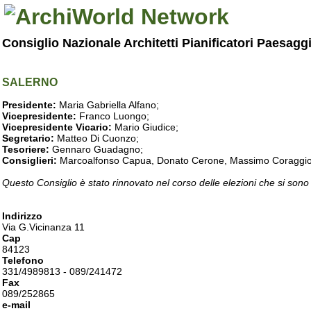
Consiglio Nazionale Architetti Pianificatori Paesagg
SALERNO
Presidente:
Maria Gabriella Alfano;
Vicepresidente:
Franco Luongo;
Vicepresidente Vicario:
Mario Giudice;
Segretario:
Matteo Di Cuonzo;
Tesoriere:
Gennaro Guadagno;
Consiglieri:
Marcoalfonso Capua, Donato Cerone, Massimo Coraggio, Lu
Questo Consiglio è stato rinnovato nel corso delle elezioni che si sono
Indirizzo
Via G.Vicinanza 11
Cap
84123
Telefono
331/4989813 - 089/241472
Fax
089/252865
e-mail