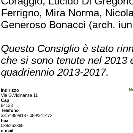
Coraggio, Lucido Di Gregorio
Ferrigno, Mira Norma, Nicola
Generoso Bonacci (arch. iuni
Questo Consiglio è stato rinn
che si sono tenute nel 2013 e 
quadriennio 2013-2017.
Ne
Indirizzo
Via G.Vicinanza 11
Cap
84123
Telefono
331/4989813 - 089/241472
Fax
089/252865
e-mail