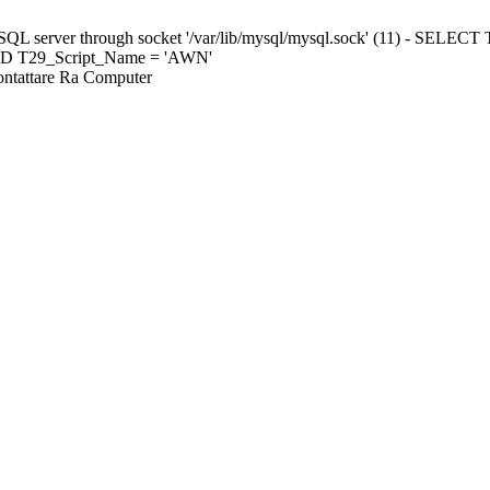
ySQL server through socket '/var/lib/mysql/mysql.sock' (11) - S
ND T29_Script_Name = 'AWN'
Contattare Ra Computer