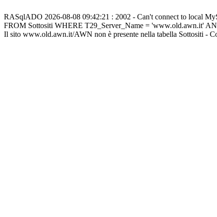
RASqlADO 2026-08-08 09:42:21 : 2002 - Can't connect to local M
FROM Sottositi WHERE T29_Server_Name = 'www.old.awn.it' A
Il sito www.old.awn.it/AWN non è presente nella tabella Sottositi - 