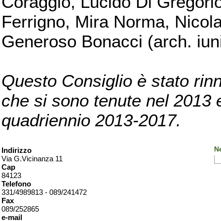
Coraggio, Lucido Di Gregorio
Ferrigno, Mira Norma, Nicola
Generoso Bonacci (arch. iuni
Questo Consiglio è stato rinn
che si sono tenute nel 2013 e 
quadriennio 2013-2017.
Ne
Indirizzo
Via G.Vicinanza 11
Cap
84123
Telefono
331/4989813 - 089/241472
Fax
089/252865
e-mail