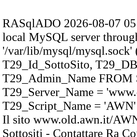
RASqlADO 2026-08-07 05:38
local MySQL server throug
'/var/lib/mysql/mysql.sock
T29_Id_SottoSito, T29_D
T29_Admin_Name FROM S
T29_Server_Name = 'www.o
T29_Script_Name = 'AWN'
Il sito www.old.awn.it/AWN 
Sottositi - Contattare Ra C