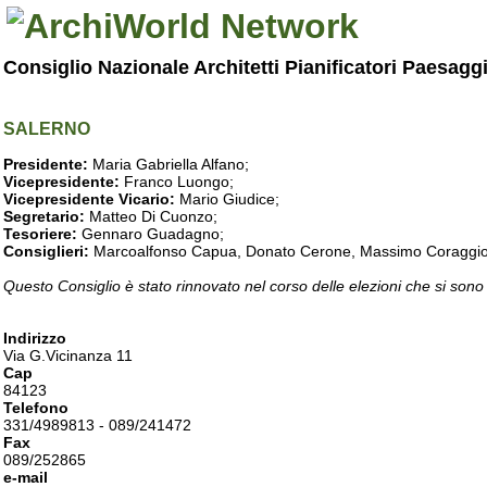
Consiglio Nazionale Architetti Pianificatori Paesagg
SALERNO
Presidente:
Maria Gabriella Alfano;
Vicepresidente:
Franco Luongo;
Vicepresidente Vicario:
Mario Giudice;
Segretario:
Matteo Di Cuonzo;
Tesoriere:
Gennaro Guadagno;
Consiglieri:
Marcoalfonso Capua, Donato Cerone, Massimo Coraggio, Lu
Questo Consiglio è stato rinnovato nel corso delle elezioni che si sono
Indirizzo
Via G.Vicinanza 11
Cap
84123
Telefono
331/4989813 - 089/241472
Fax
089/252865
e-mail