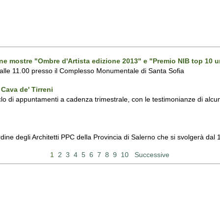
one mostre "Ombre d'Artista edizione 2013" e "Premio NIB top 10 u
 alle 11.00 presso il Complesso Monumentale di Santa Sofia
Cava de' Tirreni
 di appuntamenti a cadenza trimestrale, con le testimonianze di alcuni 
Ordine degli Architetti PPC della Provincia di Salerno che si svolgerà d
1
2
3
4
5
6
7
8
9
10
Successive