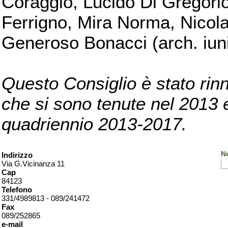
Coraggio, Lucido Di Gregorio
Ferrigno, Mira Norma, Nicola
Generoso Bonacci (arch. iuni
Questo Consiglio è stato rinn
che si sono tenute nel 2013 e 
quadriennio 2013-2017.
Ne
Indirizzo
Via G.Vicinanza 11
Cap
84123
Telefono
331/4989813 - 089/241472
Fax
089/252865
e-mail