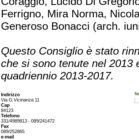
Coraggio, Lucido Di Gregorio
Ferrigno, Mira Norma, Nicola
Generoso Bonacci (arch. iuni
Questo Consiglio è stato rinn
che si sono tenute nel 2013 e 
quadriennio 2013-2017.
Ne
Indirizzo
Via G.Vicinanza 11
Cap
84123
Telefono
331/4989813 - 089/241472
Fax
089/252865
e-mail