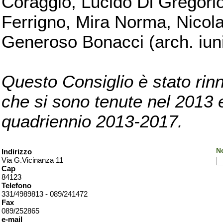
Coraggio, Lucido Di Gregorio
Ferrigno, Mira Norma, Nicola
Generoso Bonacci (arch. iuni
Questo Consiglio è stato rinn
che si sono tenute nel 2013 e 
quadriennio 2013-2017.
Ne
Indirizzo
Via G.Vicinanza 11
Cap
84123
Telefono
331/4989813 - 089/241472
Fax
089/252865
e-mail