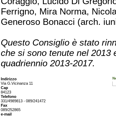
Coraggio, Lucido Di Gregorio
Ferrigno, Mira Norma, Nicola
Generoso Bonacci (arch. iuni
Questo Consiglio è stato rinn
che si sono tenute nel 2013 e 
quadriennio 2013-2017.
Ne
Indirizzo
Via G.Vicinanza 11
Cap
84123
Telefono
331/4989813 - 089/241472
Fax
089/252865
e-mail