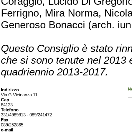
Coraggio, Lucido Di Gregorio
Ferrigno, Mira Norma, Nicola
Generoso Bonacci (arch. iuni
Questo Consiglio è stato rinn
che si sono tenute nel 2013 e 
quadriennio 2013-2017.
Ne
Indirizzo
Via G.Vicinanza 11
Cap
84123
Telefono
331/4989813 - 089/241472
Fax
089/252865
e-mail