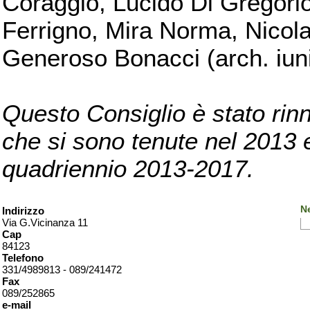
Coraggio, Lucido Di Gregorio
Ferrigno, Mira Norma, Nicola
Generoso Bonacci (arch. iuni
Questo Consiglio è stato rinn
che si sono tenute nel 2013 e 
quadriennio 2013-2017.
Ne
Indirizzo
Via G.Vicinanza 11
Cap
84123
Telefono
331/4989813 - 089/241472
Fax
089/252865
e-mail