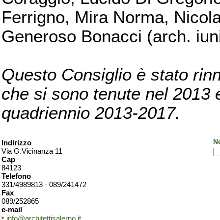
Ferrigno, Mira Norma, Nicola
Generoso Bonacci (arch. iuni
Questo Consiglio è stato rinn
che si sono tenute nel 2013 e 
quadriennio 2013-2017.
Ne
Indirizzo
Via G.Vicinanza 11
Cap
84123
Telefono
331/4989813 - 089/241472
Fax
089/252865
e-mail
info@architettisalerno.it