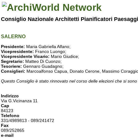
Consiglio Nazionale Architetti Pianificatori Paesagg
SALERNO
Presidente:
Maria Gabriella Alfano;
Vicepresidente:
Franco Luongo;
Vicepresidente Vicario:
Mario Giudice;
Segretario:
Matteo Di Cuonzo;
Tesoriere:
Gennaro Guadagno;
Consiglieri:
Marcoalfonso Capua, Donato Cerone, Massimo Coraggio, Lu
Questo Consiglio è stato rinnovato nel corso delle elezioni che si sono
Indirizzo
Via G.Vicinanza 11
Cap
84123
Telefono
331/4989813 - 089/241472
Fax
089/252865
e-mail