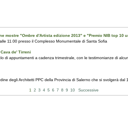
one mostre "Ombre d'Artista edizione 2013" e "Premio NIB top 10 u
 alle 11.00 presso il Complesso Monumentale di Santa Sofia
Cava de' Tirreni
 di appuntamenti a cadenza trimestrale, con le testimonianze di alcuni 
Ordine degli Architetti PPC della Provincia di Salerno che si svolgerà d
1
2
3
4
5
6
7
8
9
10
Successive