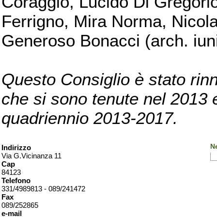
Coraggio, Lucido Di Gregorio
Ferrigno, Mira Norma, Nicola
Generoso Bonacci (arch. iuni
Questo Consiglio è stato rinn
che si sono tenute nel 2013 e 
quadriennio 2013-2017.
Ne
Indirizzo
Via G.Vicinanza 11
Cap
84123
Telefono
331/4989813 - 089/241472
Fax
089/252865
e-mail