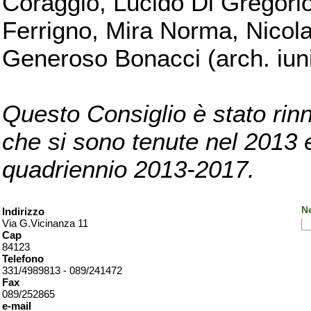
Coraggio, Lucido Di Gregorio
Ferrigno, Mira Norma, Nicola
Generoso Bonacci (arch. iuni
Questo Consiglio è stato rinn
che si sono tenute nel 2013 e 
quadriennio 2013-2017.
Ne
Indirizzo
Via G.Vicinanza 11
Cap
84123
Telefono
331/4989813 - 089/241472
Fax
089/252865
e-mail