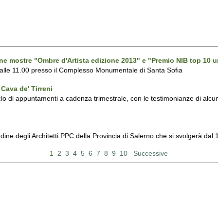
one mostre "Ombre d'Artista edizione 2013" e "Premio NIB top 10 u
 alle 11.00 presso il Complesso Monumentale di Santa Sofia
Cava de' Tirreni
 di appuntamenti a cadenza trimestrale, con le testimonianze di alcuni 
Ordine degli Architetti PPC della Provincia di Salerno che si svolgerà d
1
2
3
4
5
6
7
8
9
10
Successive