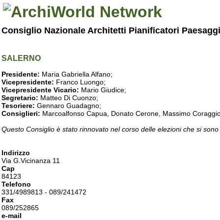
Consiglio Nazionale Architetti Pianificatori Paesagg
SALERNO
Presidente:
Maria Gabriella Alfano;
Vicepresidente:
Franco Luongo;
Vicepresidente Vicario:
Mario Giudice;
Segretario:
Matteo Di Cuonzo;
Tesoriere:
Gennaro Guadagno;
Consiglieri:
Marcoalfonso Capua, Donato Cerone, Massimo Coraggio, Lu
Questo Consiglio è stato rinnovato nel corso delle elezioni che si sono
Indirizzo
Via G.Vicinanza 11
Cap
84123
Telefono
331/4989813 - 089/241472
Fax
089/252865
e-mail