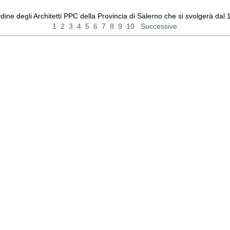
Ordine degli Architetti PPC della Provincia di Salerno che si svolgerà d
1
2
3
4
5
6
7
8
9
10
Successive