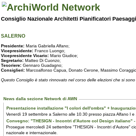
Consiglio Nazionale Architetti Pianificatori Paesagg
SALERNO
Presidente:
Maria Gabriella Alfano;
Vicepresidente:
Franco Luongo;
Vicepresidente Vicario:
Mario Giudice;
Segretario:
Matteo Di Cuonzo;
Tesoriere:
Gennaro Guadagno;
Consiglieri:
Marcoalfonso Capua, Donato Cerone, Massimo Coraggio, Lu
Questo Consiglio è stato rinnovato nel corso delle elezioni che si sono
News dalla sezione Network di AWN
Presentazione installazione "I colori dell'ombra" + Inaugurazi
Venerdì 19 settembre a Salerno alle 10.30 presso piazza Alfano I e
Convegno: "THESIGN - Incontri d'Autore col Design italiano" - 
Prosegue mercoledì 24 settembre "THESIGN - Incontri d'Autore" ciclo
nazionale e internazionale.