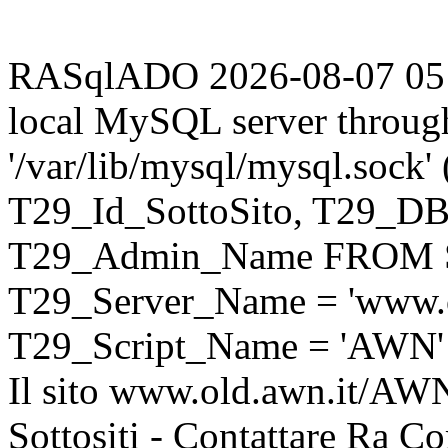
RASqlADO 2026-08-07 05:45
local MySQL server throug
'/var/lib/mysql/mysql.sock
T29_Id_SottoSito, T29_D
T29_Admin_Name FROM S
T29_Server_Name = 'www.o
T29_Script_Name = 'AWN'
Il sito www.old.awn.it/AWN 
Sottositi - Contattare Ra C