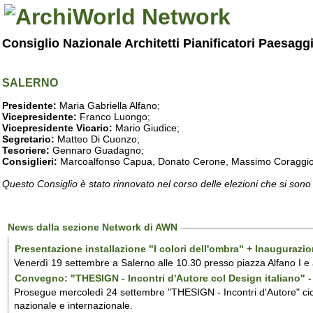
Consiglio Nazionale Architetti Pianificatori Paesagg
SALERNO
Presidente:
Maria Gabriella Alfano;
Vicepresidente:
Franco Luongo;
Vicepresidente Vicario:
Mario Giudice;
Segretario:
Matteo Di Cuonzo;
Tesoriere:
Gennaro Guadagno;
Consiglieri:
Marcoalfonso Capua, Donato Cerone, Massimo Coraggio, Lu
Questo Consiglio è stato rinnovato nel corso delle elezioni che si sono
News dalla sezione Network di AWN
Presentazione installazione "I colori dell'ombra" + Inaugurazi
Venerdì 19 settembre a Salerno alle 10.30 presso piazza Alfano I e
Convegno: "THESIGN - Incontri d'Autore col Design italiano" - 
Prosegue mercoledì 24 settembre "THESIGN - Incontri d'Autore" ciclo
nazionale e internazionale.