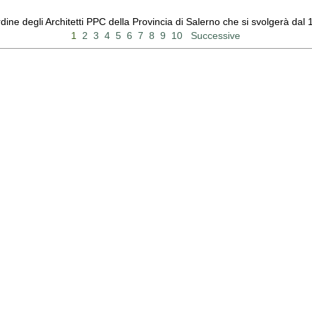
Ordine degli Architetti PPC della Provincia di Salerno che si svolgerà d
1
2
3
4
5
6
7
8
9
10
Successive