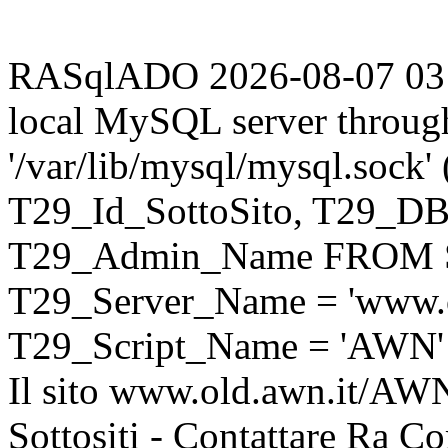
RASqlADO 2026-08-07 03:46
local MySQL server throug
'/var/lib/mysql/mysql.sock
T29_Id_SottoSito, T29_D
T29_Admin_Name FROM S
T29_Server_Name = 'www.o
T29_Script_Name = 'AWN'
Il sito www.old.awn.it/AWN 
Sottositi - Contattare Ra C