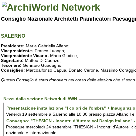
Consiglio Nazionale Architetti Pianificatori Paesagg
SALERNO
Presidente:
Maria Gabriella Alfano;
Vicepresidente:
Franco Luongo;
Vicepresidente Vicario:
Mario Giudice;
Segretario:
Matteo Di Cuonzo;
Tesoriere:
Gennaro Guadagno;
Consiglieri:
Marcoalfonso Capua, Donato Cerone, Massimo Coraggio, Lu
Questo Consiglio è stato rinnovato nel corso delle elezioni che si sono
News dalla sezione Network di AWN
Presentazione installazione "I colori dell'ombra" + Inaugurazi
Venerdì 19 settembre a Salerno alle 10.30 presso piazza Alfano I e
Convegno: "THESIGN - Incontri d'Autore col Design italiano" - 
Prosegue mercoledì 24 settembre "THESIGN - Incontri d'Autore" ciclo
nazionale e internazionale.