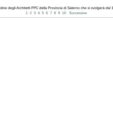
Ordine degli Architetti PPC della Provincia di Salerno che si svolgerà d
1
2
3
4
5
6
7
8
9
10
Successive