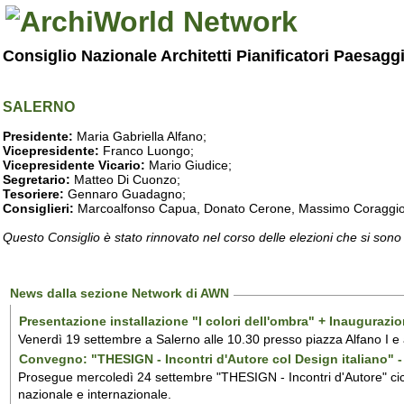
Consiglio Nazionale Architetti Pianificatori Paesagg
SALERNO
Presidente:
Maria Gabriella Alfano;
Vicepresidente:
Franco Luongo;
Vicepresidente Vicario:
Mario Giudice;
Segretario:
Matteo Di Cuonzo;
Tesoriere:
Gennaro Guadagno;
Consiglieri:
Marcoalfonso Capua, Donato Cerone, Massimo Coraggio, Lu
Questo Consiglio è stato rinnovato nel corso delle elezioni che si sono
News dalla sezione Network di AWN
Presentazione installazione "I colori dell'ombra" + Inaugurazi
Venerdì 19 settembre a Salerno alle 10.30 presso piazza Alfano I e
Convegno: "THESIGN - Incontri d'Autore col Design italiano" - 
Prosegue mercoledì 24 settembre "THESIGN - Incontri d'Autore" ciclo
nazionale e internazionale.