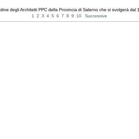
Ordine degli Architetti PPC della Provincia di Salerno che si svolgerà d
1
2
3
4
5
6
7
8
9
10
Successive