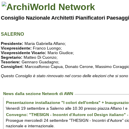
Consiglio Nazionale Architetti Pianificatori Paesagg
SALERNO
Presidente:
Maria Gabriella Alfano;
Vicepresidente:
Franco Luongo;
Vicepresidente Vicario:
Mario Giudice;
Segretario:
Matteo Di Cuonzo;
Tesoriere:
Gennaro Guadagno;
Consiglieri:
Marcoalfonso Capua, Donato Cerone, Massimo Coraggio, Lu
Questo Consiglio è stato rinnovato nel corso delle elezioni che si sono
News dalla sezione Network di AWN
Presentazione installazione "I colori dell'ombra" + Inaugurazi
Venerdì 19 settembre a Salerno alle 10.30 presso piazza Alfano I e
Convegno: "THESIGN - Incontri d'Autore col Design italiano" - 
Prosegue mercoledì 24 settembre "THESIGN - Incontri d'Autore" ciclo
nazionale e internazionale.