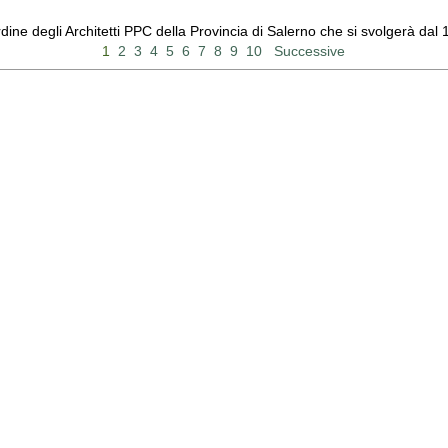
Ordine degli Architetti PPC della Provincia di Salerno che si svolgerà d
1
2
3
4
5
6
7
8
9
10
Successive