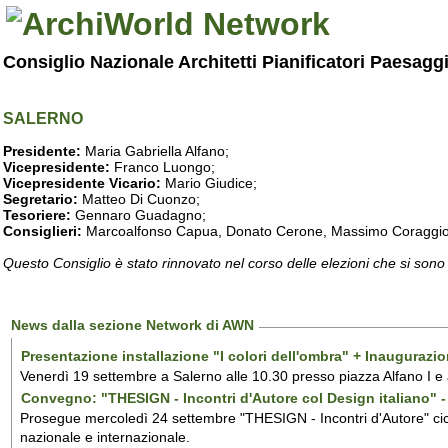
Consiglio Nazionale Architetti Pianificatori Paesagg
SALERNO
Presidente:
Maria Gabriella Alfano;
Vicepresidente:
Franco Luongo;
Vicepresidente Vicario:
Mario Giudice;
Segretario:
Matteo Di Cuonzo;
Tesoriere:
Gennaro Guadagno;
Consiglieri:
Marcoalfonso Capua, Donato Cerone, Massimo Coraggio, Lu
Questo Consiglio è stato rinnovato nel corso delle elezioni che si sono
News dalla sezione Network di AWN
Presentazione installazione "I colori dell'ombra" + Inaugurazi
Venerdì 19 settembre a Salerno alle 10.30 presso piazza Alfano I e
Convegno: "THESIGN - Incontri d'Autore col Design italiano" - 
Prosegue mercoledì 24 settembre "THESIGN - Incontri d'Autore" ciclo
nazionale e internazionale.