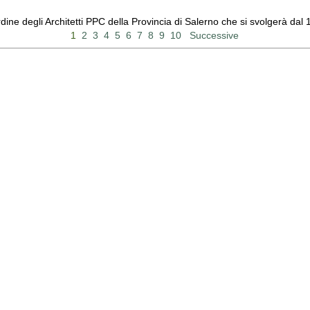
Ordine degli Architetti PPC della Provincia di Salerno che si svolgerà d
1
2
3
4
5
6
7
8
9
10
Successive