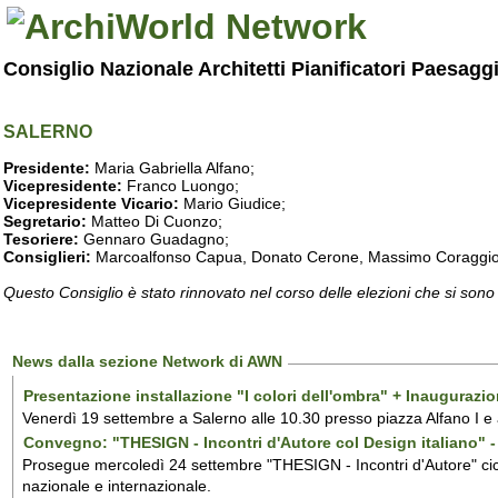
Consiglio Nazionale Architetti Pianificatori Paesagg
SALERNO
Presidente:
Maria Gabriella Alfano;
Vicepresidente:
Franco Luongo;
Vicepresidente Vicario:
Mario Giudice;
Segretario:
Matteo Di Cuonzo;
Tesoriere:
Gennaro Guadagno;
Consiglieri:
Marcoalfonso Capua, Donato Cerone, Massimo Coraggio, Lu
Questo Consiglio è stato rinnovato nel corso delle elezioni che si sono
News dalla sezione Network di AWN
Presentazione installazione "I colori dell'ombra" + Inaugurazi
Venerdì 19 settembre a Salerno alle 10.30 presso piazza Alfano I e
Convegno: "THESIGN - Incontri d'Autore col Design italiano" - 
Prosegue mercoledì 24 settembre "THESIGN - Incontri d'Autore" ciclo
nazionale e internazionale.