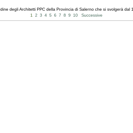
Ordine degli Architetti PPC della Provincia di Salerno che si svolgerà d
1
2
3
4
5
6
7
8
9
10
Successive