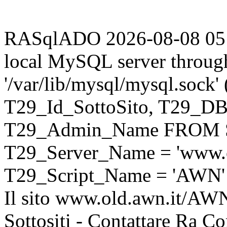
RASqlADO 2026-08-08 05:23
local MySQL server throug
'/var/lib/mysql/mysql.sock
T29_Id_SottoSito, T29_D
T29_Admin_Name FROM S
T29_Server_Name = 'www.o
T29_Script_Name = 'AWN'
Il sito www.old.awn.it/AWN 
Sottositi - Contattare Ra C