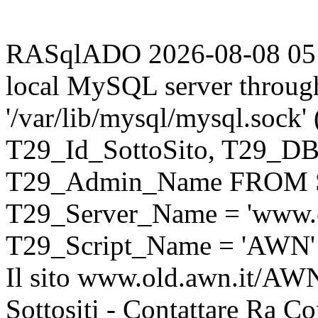
RASqlADO 2026-08-08 05:25
local MySQL server throug
'/var/lib/mysql/mysql.sock
T29_Id_SottoSito, T29_D
T29_Admin_Name FROM S
T29_Server_Name = 'www.o
T29_Script_Name = 'AWN'
Il sito www.old.awn.it/AWN 
Sottositi - Contattare Ra C