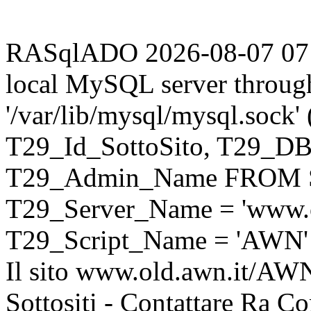
RASqlADO 2026-08-07 07:59
local MySQL server throug
'/var/lib/mysql/mysql.sock
T29_Id_SottoSito, T29_D
T29_Admin_Name FROM S
T29_Server_Name = 'www.o
T29_Script_Name = 'AWN'
Il sito www.old.awn.it/AWN 
Sottositi - Contattare Ra C