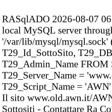
RASqlADO 2026-08-07 06:02
local MySQL server throug
'/var/lib/mysql/mysql.sock
T29_Id_SottoSito, T29_D
T29_Admin_Name FROM S
T29_Server_Name = 'www.o
T29_Script_Name = 'AWN'
Il sito www.old.awn.it/AWN 
Sottositi - Contattare Ra C