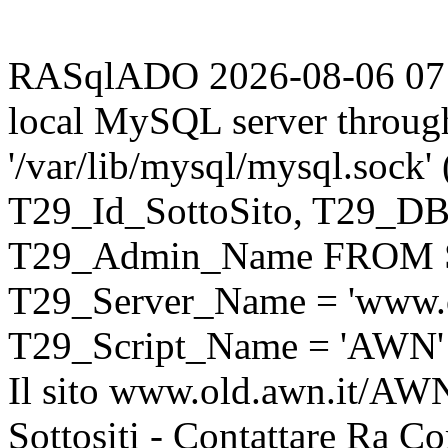
RASqlADO 2026-08-06 07:58
local MySQL server throug
'/var/lib/mysql/mysql.sock
T29_Id_SottoSito, T29_D
T29_Admin_Name FROM S
T29_Server_Name = 'www.o
T29_Script_Name = 'AWN'
Il sito www.old.awn.it/AWN 
Sottositi - Contattare Ra C