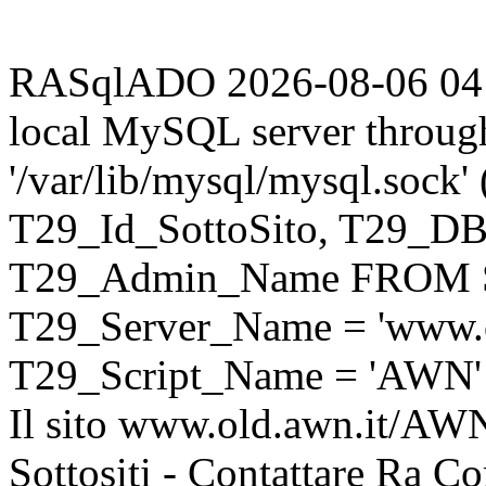
RASqlADO 2026-08-06 04:38
local MySQL server throug
'/var/lib/mysql/mysql.sock
T29_Id_SottoSito, T29_D
T29_Admin_Name FROM S
T29_Server_Name = 'www.o
T29_Script_Name = 'AWN'
Il sito www.old.awn.it/AWN 
Sottositi - Contattare Ra C