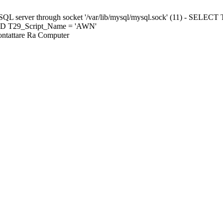
ySQL server through socket '/var/lib/mysql/mysql.sock' (11) - S
ND T29_Script_Name = 'AWN'
Contattare Ra Computer