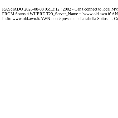
RASqlADO 2026-08-08 05:13:12 : 2002 - Can't connect to local M
FROM Sottositi WHERE T29_Server_Name = 'www.old.awn.it' A
Il sito www.old.awn.it/AWN non è presente nella tabella Sottositi - 