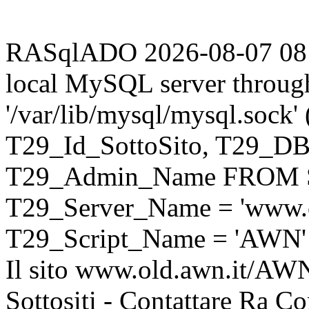
RASqlADO 2026-08-07 08:02
local MySQL server throug
'/var/lib/mysql/mysql.sock
T29_Id_SottoSito, T29_D
T29_Admin_Name FROM S
T29_Server_Name = 'www.o
T29_Script_Name = 'AWN'
Il sito www.old.awn.it/AWN 
Sottositi - Contattare Ra C